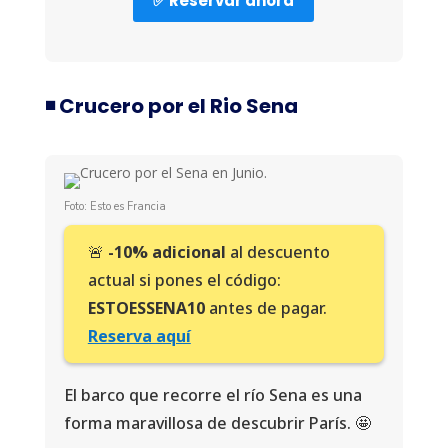
✅ Reservar ahora
◾️ Crucero por el Rio Sena
Foto: Esto es Francia
🚨
-10% adicional
al descuento
actual si pones el código:
ESTOESSENA10
antes de pagar.
Reserva aquí
El barco que recorre el río Sena es una
forma maravillosa de descubrir París. 🤩