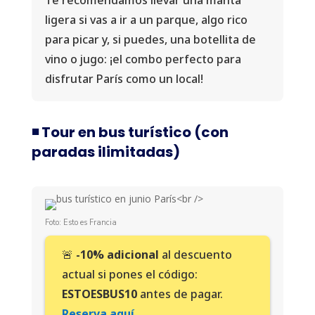
Te recomendamos llevar una manta
ligera si vas a ir a un parque, algo rico
para picar y, si puedes, una botellita de
vino o jugo: ¡el combo perfecto para
disfrutar París como un local!
◾️ Tour en bus turístico (con
paradas ilimitadas)
Foto: Esto es Francia
🚨
-10% adicional
al descuento
actual si pones el código:
ESTOESBUS10
antes de pagar.
Reserva aquí