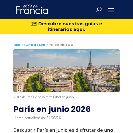
🗺️
Descubre nuestras guías e
itinerarios aquí.
Inicio
cuando ir a paris
París en junio 2026
9
9
Vista de París y de la torre Eiffel en junio.
París en junio 2026
Última actualización: 31/03/26
Descubrir París en junio es disfrutar de
uno