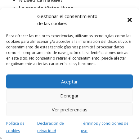
Museo Carnavalet
La casa de Victor Hugo
El Petit Palais
Gestionar el consentimiento
de las cookies
Este año el primer domingo del mes cae el 7
Para ofrecer las mejores experiencias, utilizamos tecnologías como las
de junio así que anota bien la fecha.
cookies para almacenar y/o acceder a la información del dispositivo. El
consentimiento de estas tecnologías nos permitirá procesar datos
como el comportamiento de navegación o las identificaciones únicas
⚠️ Recuerda que para acceder es probable
en este sitio. No consentir o retirar el consentimiento, puede afectar
que necesites reservar una entrada gratuita.
negativamente a ciertas características y funciones.
Te recomendamos visitar la página oficial de
Aceptar
los lugares que te interesan para obtener
más información.
Denegar
Puedes también descubrir otros
museos
Ver preferencias
gratis en Paris todo el año
en esta lista.
Política de
Declaración de
Términos y condiciones de
cookies
privacidad
uso