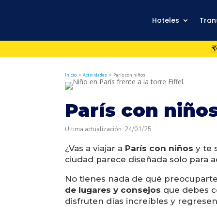
Hoteles
Tran

Inicio
Actividades
París con niños
9
9
París con niño
Última actualización: 24/01/25
¿Vas a viajar a
París con niños
y te 
ciudad parece diseñada solo para ad
No tienes nada de qué preocupart
de lugares y consejos
que debes c
disfruten días increíbles y regrese