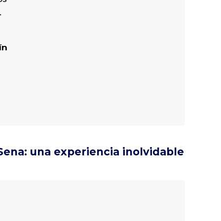
.
ín
n
 Sena: una experiencia inolvidable