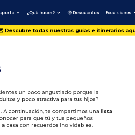
sporte
¿Qué hacer?
🤑 Descuentos
Excursiones
️
Descubre todas nuestras guías e itinerarios aqu
s
sientes un poco angustiado porque la
ultos y poco atractiva para tus hijos?
e.
A continuación, te compartimos una
lista
onocer para que tú y tus pequeños
n a casa con recuerdos inolvidables.