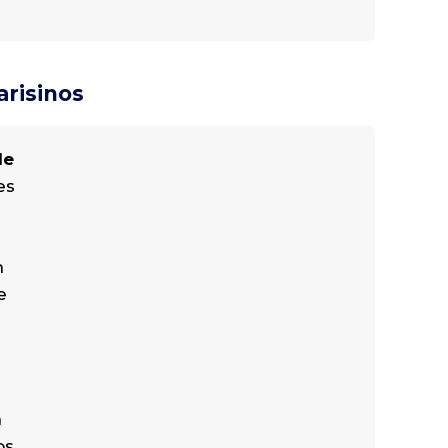
arisinos
le
es
n
e
n
os