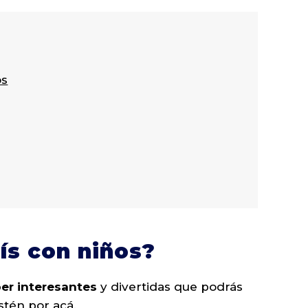
os
ís con niños?
per interesantes
y divertidas que podrás
stén por acá.