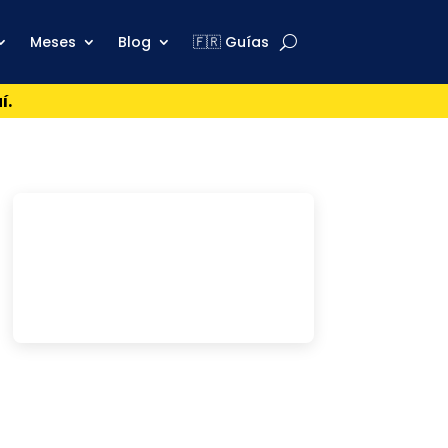
Meses
Blog
🇫🇷 Guías
í.