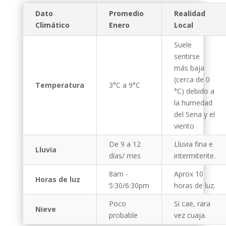
Dato
Promedio
Realidad
Climático
Enero
Local
Suele
sentirse
más baja
(cerca de 0
Temperatura
3°C a 9°C
°C) debido a
la humedad
del Sena y el
viento
De 9 a 12
Lluvia fina e
Lluvia
días/ mes
intermitente.
8am -
Aprox 10
Horas de luz
5:30/6:30pm
horas de luz.
Poco
Si cae, rara
Nieve
probable
vez cuaja.