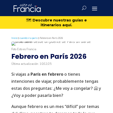
🗺️
Descubre nuestras guías e
itinerarios aquí.
Inicio
cuando ir a paris
Febrero en París 2026
9
9
Foto Esto es Francia
Febrero en París 2026
Última actualización: 10/12/25
Si viajas a
París en febrero
o tienes
intenciones de viajar, probablemente tengas
estas dos preguntas: ¿Me voy a congelar? 🥶 y
¿Voy a poder pasarla bien?
Aunque febrero es un mes “difícil” por temas