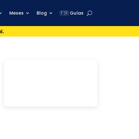
Meses
Blog
🇫🇷 Guías
í.