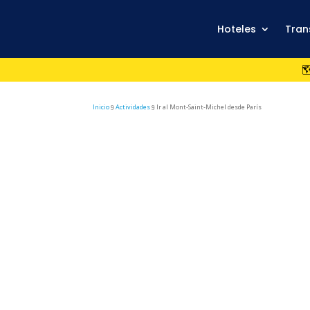
Hoteles
Tran

Inicio
Actividades
Ir al Mont-Saint-Michel desde París
9
9