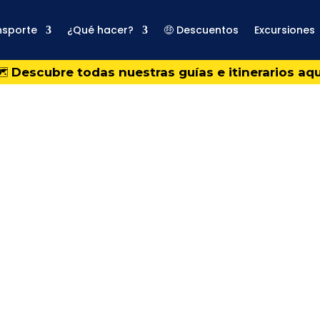
nsporte
¿Qué hacer?
🤑 Descuentos
Excursiones
️
Descubre todas nuestras guías e itinerarios aqu