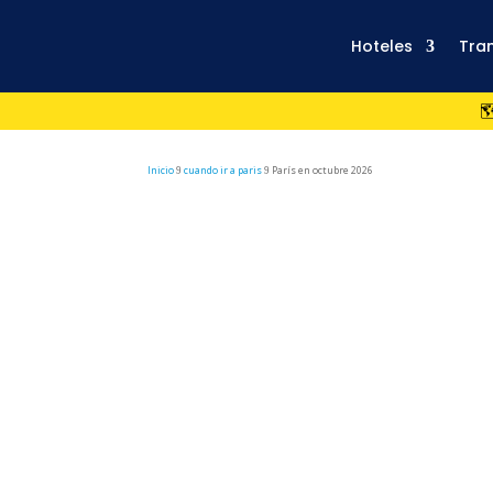
Hoteles
Tra

Inicio
cuando ir a paris
París en octubre 2026
9
9