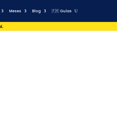
Meses
Blog
🇫🇷 Guías
í.